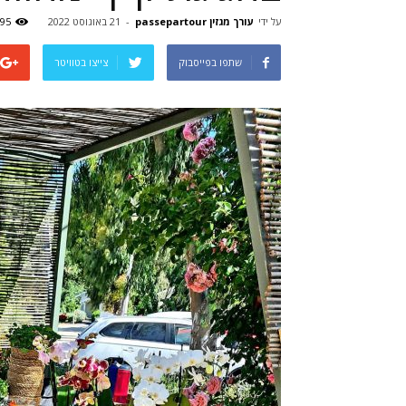
על ידי
עורך מגזין passepartour
-
21 באוגוסט 2022
95
שתפו בפייסבוק
צייצו בטוויטר