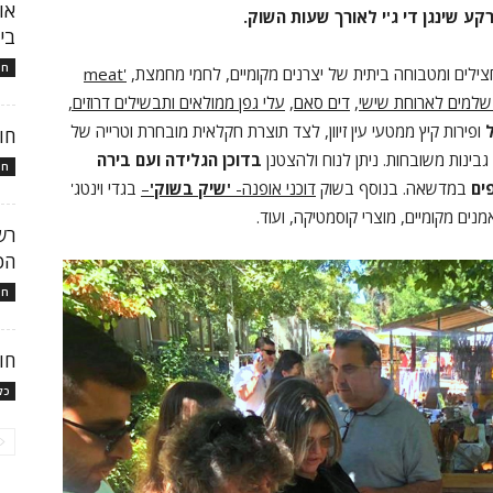
קע שינגן די ג'י לאורך שעות השוק.
בי
חו
חצילים ומטבוחה ביתית של יצרנים מקומיים, לחמי מחמצת,
'
meat
 שלמים לארוחת שישי
,
דים סאם
,
עלי גפן ממולאים ותבשילים דרוזים,
ל
ופירות קיץ ממטעי עין זיוון, לצד תוצרת חקלאית מובחרת וטרייה של
חו
 גבינות משובחות. ניתן לנוח ולהצטנן
בדוכן הגלידה ועם בירה
חו
ים
במדשאה. בנוסף בשוק
דוכני אופנה-
'שיק בשוק'
–
בגדי וינטג'
מנים מקומיים, מוצרי קוסמטיקה, ועוד.
הכ
חו
חו
כל