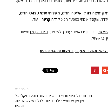
מעושנים, גבינות, מטבלים ועוד, המוגשים בבופה (בהזמנה מראש).
אק
'פיצה דה קוואליטה' חדש,
משלוחי סושי
RAISU
חדש,
לו'
, שוקולד איכותי במפעל הבוטיק
'דה קרינה'
, ועוד.
נאשי'
בבוסתן "בראשית" (סמוך לעין זיוון),
תיירות עין זיוון
מציעה
 'בראשית'.
י שישי
26.8 ו- 9.9,
בין השעות 09:00-14:00
מאמר הבא
מתכוננים לחגים: סדנאות באווירת החג ומופע מוזיקלי של
שין שין שתמצא לילדים פתרון לכל בעיה – הכניסה
חופשית