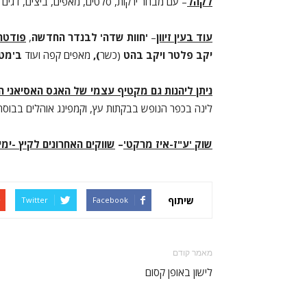
לקהל
– עם מבחר ירקות, סלטים, מאפים, ביצים, דגים 
עוד בעין זיוון
–
'חוות שדה' לבנדר החדשה
,
פודטר
יקב פלטר ויקב בהט
(כשר
),
מאפים קפה ועוד
ב'מטר
ניתן ליהנות גם מקטיף עצמי של האגס האסיאני ה'
לינה בכפר הנופש בבקתות עץ, וקמפינג אוהלים בבוסתן
שוק 'ע"ז-איז מרקט'
–
שווקים האחרונים לקיץ -ימ
שיתוף
Twitter
Facebook
מאמר קודם
לישון באופן קסום