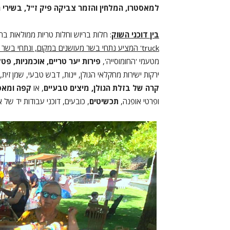
למאסטרו, המלחין והזמר
צביקה פיק ז"ל, בשירי ר
בין דוכני השוק
: חלות בריוש וחלות טריות ממולאות ב
truck
' המציע נתחי בשר מעושנים במקום, ונתחי בשר
מטעמי 'החומוסייה',
פירות יער טריים, אוכמניות, פט
ירקות ישירות מחקלאי הגולן, יינות, דבש טבעי, שמן זית,
קרה של בזלת הגולן, מיצים טבעיים
, או
קפה ומאפ
ופרטי אופנה,
תכשיטים
, כובעים, דוכני עבודות יד של א