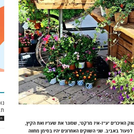
כת
נו
תו
חו
ק האיכרים 'ע"ז-איז מרקט', שסוגר את שעריו ואת הקיץ,
שוק שישי אחרונים- 26.8, ו-9.9, וישוב לפעול באביב. שני השווקים האחרונים יהיו בסימן מחווה