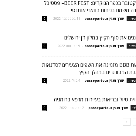
אוקטובר בכפר הנוקדים: BEER FEST– פסטיבל
רה משמח בניחוח בווארי אותנטי
עורך מגזין passepartour
-
11 בספטמבר 2022
פשות
0
גגים את סוף הקיץ במלון דן ירושלים
עורך מגזין passepartour
-
9 באוגוסט 2022
פשות
0
רשת BBB מזמינה את השפים הצעירים לסדנאות
נת המבורגרים במהלך הקיץ
עורך מגזין passepartour
-
4 ביולי 2022
פשות
0
וית טיול ובריאות בעיירות מרפא ברומניה
עורך מגזין passepartour
-
2 באוקטובר 2022
לי
0