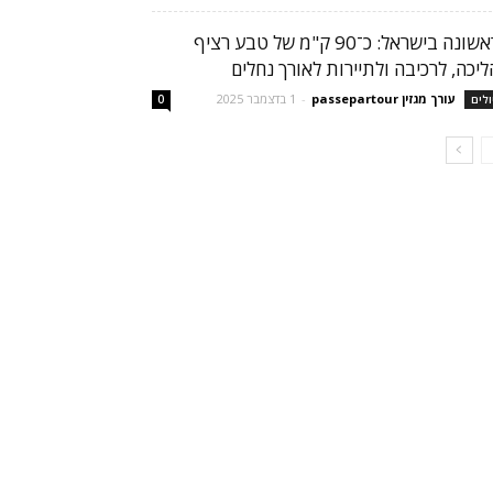
לראשונה בישראל: כ־90 ק"מ של טבע רציף
ליכה, לרכיבה ולתיירות לאורך נחלים
עורך מגזין passepartour
-
1 בדצמבר 2025
ולים
0