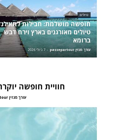
טיולים
חופשה מושלמת: חבילות לתאילנד
טיולים מאורגנים בארץ וירח דבש
ברומא
עורך מגזין passepartour
-
7 ביולי 2026
חוויית חופשה יוקרת
עורך מגזין passepartour