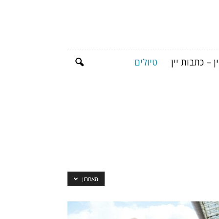
ן – כתבות יין
טיולים
האחרון