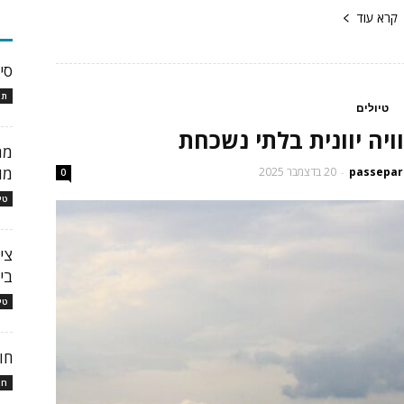
קרא עוד
כת
סי
תו
טיולים
וויה יוונית בלתי נשכחת
מת
מו
20 בדצמבר 2025
-
0
טי
צי
בי
טי
חו
חו