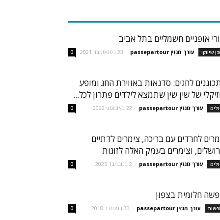
בות פופולריות
ורי אופניים חשמליים בתל אביב
עורך מגזין passepartour
-
23 בספטמבר 2021
כן שיווקי
0
כוננים לחגים: סדנאות באווירת החג ומופע
זיקלי של שין שין שתמצא לילדים פתרון לכל...
עורך מגזין passepartour
-
22 באוגוסט 2022
ולים
0
מרים לחרדים עם בריכה, צימרים לדתיים
רושלים, וצימרים בעמק האלה לזוגות
עורך מגזין passepartour
-
2 בנובמבר 2025
ולים
0
פשה חלומית בצפון
עורך מגזין passepartour
-
30 בדצמבר 2018
פשות
0