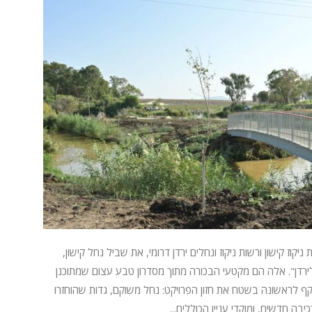
 יחד עם רשות ניקוז קישון ורשות ניקוז ונחלים ירדן דרומי, את שביל נחל קישון,
ירדן". אלה הם מקטעי הבכורה מתוך מסדרון טבע עצום שמתוכנן
תח כעת משקף לראשונה בשטח את חזון הפרויקט: נחל משוקם, גדות שהוחזרו
בה חדשים, ומוקדי עניין הכוללים...