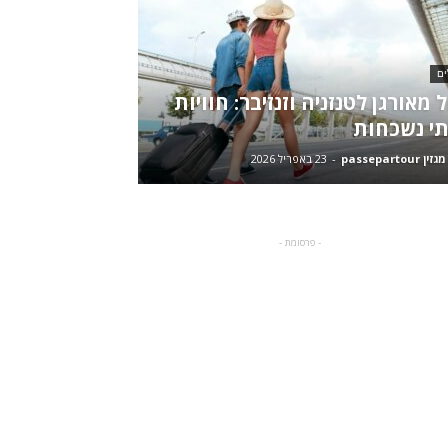
ים
ל מאורגן לטנזניה וזנזיבר: חוויות
י נשכחות
passepartour
-
23 באפריל 2026
- פרסומת -