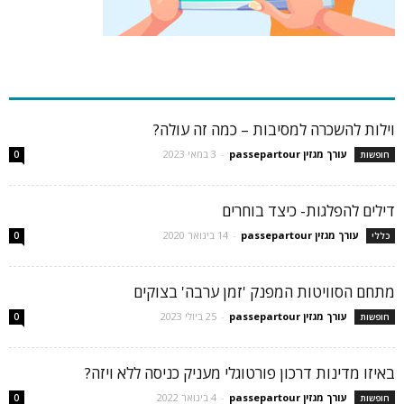
כתבות פופולריות
וילות להשכרה למסיבות – כמה זה עולה?
עורך מגזין passepartour
-
3 במאי 2023
חופשות
0
דילים להפלגות- כיצד בוחרים
עורך מגזין passepartour
-
14 בינואר 2020
כללי
0
מתחם הסוויטות המפנק 'זמן ערבה' בצוקים
עורך מגזין passepartour
-
25 ביולי 2023
חופשות
0
באיזו מדינות דרכון פורטוגלי מעניק כניסה ללא ויזה?
עורך מגזין passepartour
-
4 בינואר 2022
חופשות
0