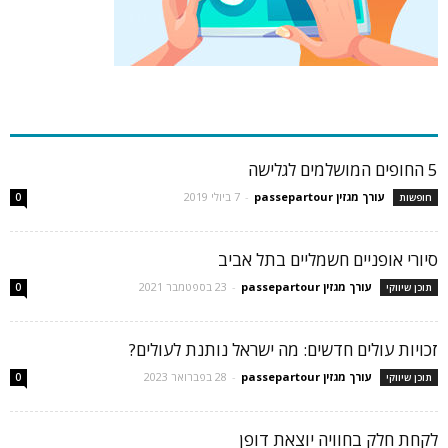
כתבות פופולריות
5 החופים המושלמים לגלישה
עורך מגזין passepartour
-
7 ביולי 2019
חופשות
0
סיורי אופניים חשמליים בתל אביב
עורך מגזין passepartour
-
23 בספטמבר 2021
תוכן שיווקי
0
זכויות עולים חדשים: מה ישראל נותנת לעולים?
עורך מגזין passepartour
-
28 בפברואר 2023
תוכן שיווקי
0
לקחת חלק בחוויה יוצאת דופן