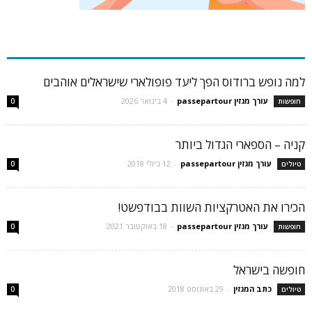
כתבות פופולריות
למה נופש ברודוס הפך ליעד פופולארי שישראלים אוהבים
עורך מגזין passepartour
-
4 בינואר 2026
חופשות
0
קניה – הספארי הגדול ביותר
עורך מגזין passepartour
-
12 ביולי 2018
טיולים
0
הכירו את האטרקציות השוות בבודפשט!
עורך מגזין passepartour
-
18 באוקטובר 2021
חופשות
0
חופשה בישראל
כתב המגזין
-
29 באוגוסט 2018
טיולים
0