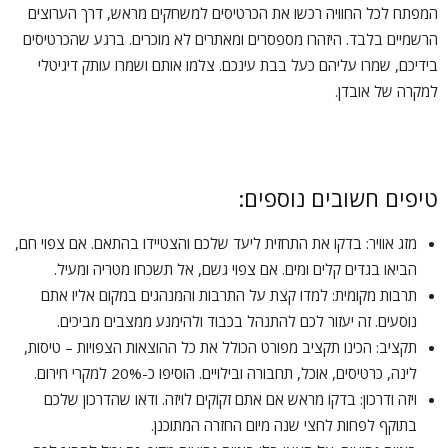
המפתח לכל החוויה רכשו את הכרטיסים למשחקים מראש, דרך הערוצים
הרשמיים בלבד. היזהרו מספסרים ומאתרים לא מוכרים. ברגע שהכרטיסים
בידיכם, שמרו עליהם כעל בבת עינכם. צלמו אותם ושמרו עותק דיגיטלי
למקרה של אובדן.
טיפים חשובים נוספים:
מזג אוויר: בדקו את התחזית ליעד שלכם והצטיידו בהתאם. אם צפוי חם,
הביאו בגדים קלים ומים. אם צפוי גשם, אל תשכחו מטריה ומעיל.
תרבות מקומית: למדו קצת על התרבות והמנהגים במקום אליו אתם
נוסעים. זה יעזור לכם להתנהל בכבוד ולהימנע ממצבים מביכים.
תקציב: הכינו תקציב מפורט הכולל את כל ההוצאות הצפויות – טיסות,
לינה, כרטיסים, אוכל, תחבורה ובילויים. הוסיפו כ-20% למקרי חירום.
ויזה ודרכון: בדקו מראש אם אתם זקוקים לויזה. ודאו שהדרכון שלכם
בתוקף לפחות לחצי שנה מיום החזרה המתוכנן.