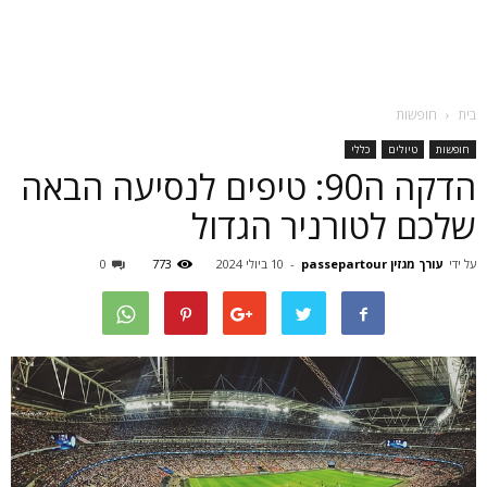
בית
חופשות
חופשות
טיולים
כללי
הדקה ה90: טיפים לנסיעה הבאה
שלכם לטורניר הגדול
על ידי
עורך מגזין passepartour
-
10 ביולי 2024
773
0