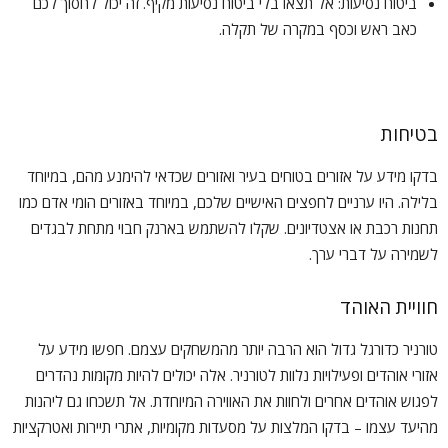
ביטוח נסיעות: אל תצאו בלי ביטוח נסיעות מקיף. זה יכול לחסוך לכם
כאב ראש וכסף במקרה של תקלה.
בטיחות
בדקו מידע על אזורים בטוחים בעיר ואזורים שכדאי להימנע מהם, במיוחד
בלילה. היו ערניים לחפצים האישיים שלכם, במיוחד באזורים הומי אדם כמו
תחנות רכבת או אצטדיונים. שקלו להשתמש בארנק חבוי מתחת לבגדים
לשמירה על דברי ערך.
חוויית האוהד
טורניר כדורגל גדול הוא הרבה יותר מהמשחקים עצמם. חפשו מידע על
אזורי אוהדים ופעילויות נלוות לטורניר. אלה יכולים להיות מקומות נהדרים
לפגוש אוהדים אחרים ולחוות את האווירה המיוחדת. אל תשכחו גם ליהנות
מהיעד עצמו – בדקו המלצות על מסעדות מקומיות, אתרי תיירות ואטרקציות