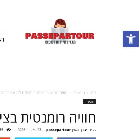
מגזין
תיירות
פתח סרגל נגישות
ונופש
רא
בארץ
ובחול
בית
חופשות
חוויה רומנטית בצימר בירושלים לזוג עם בריכה
חופשות
חוויה רומנטית בצי
על ידי
עורך מגזין passepartour
-
23 באפריל 2026
351