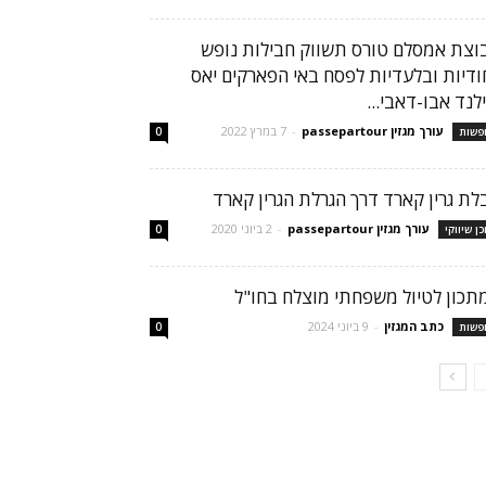
וצת אמסלם טורס תשווק חבילות נופש
חודיות ובלעדיות לפסח באי הפארקים יאס
לנד אבו-דאבי...
עורך מגזין passepartour
-
7 במרץ 2022
פשות
0
לת גרין קארד דרך הגרלת הגרין קארד
עורך מגזין passepartour
-
2 ביוני 2020
כן שיווקי
0
תכון לטיול משפחתי מוצלח בחו"ל
כתב המגזין
-
9 ביוני 2024
פשות
0