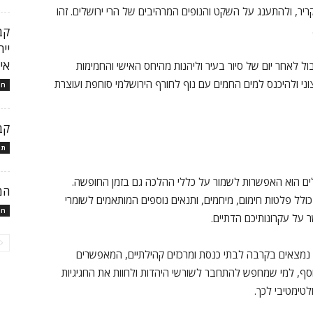
, ולהתענג על השקט והנופים המרהיבים של הרי ירושלים. זהו
קב
יי
איי
ול לאחר יום של סיור בעיר וליהנות מהיחס האישי והחמימות
 ולהיכנס למים החמים עם נוף לחורף הירושלמי סוחפת ועוצרת
חו
קב
תו
ם הוא האפשרות לשמור על כללי ההלכה גם בזמן החופשה.
המ
לל פלטות חימום, מיחמים, ותנאים נוספים המותאמים לשומרי
חו
על עקרונותיכם הדתיים.
 נמצאים בקרבה לבתי כנסת ומרכזים קהילתיים, המאפשרים
סף, למי שמחפש להתחבר לשורשי היהדות ולחוות את החגיגיות
לטימטיבי לכך.