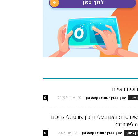
בות פופולריות
רועים באילת
עורך מגזין passepartour
-
10 באפריל 2019
פשות
0
שים סדר: האם בעלי דרכון פורטוגלי צריכים
זה לארה"ב?
עורך מגזין passepartour
-
22 ביוני 2023
כן שיווקי
0