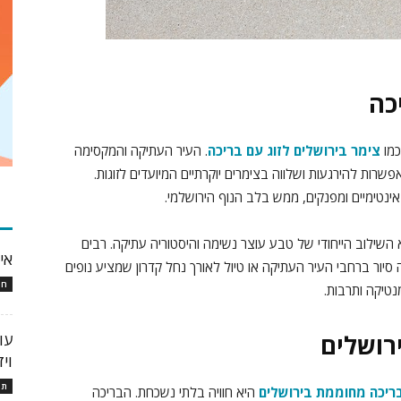
כה
כמו
צימר בירושלים לזוג עם בריכה
. העיר העתיקה והמקסימה
רות להירגעות ושלווה בצימרים יוקרתיים המיועדים לזוגות.
נטימיים ומפנקים, ממש בלב הנוף הירושלמי.
כת
 השילוב הייחודי של טבע עוצר נשימה והיסטוריה עתיקה. רבים
אי
ה סיור ברחבי העיר העתיקה או טיול לאורך נחל קדרון שמציע נופים
חו
טיקה ותרבות.
רושלים
עו
וי
תו
ריכה מחוממת בירושלים
היא חוויה בלתי נשכחת. הבריכה