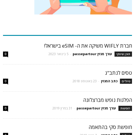
כתבות פופולריות
חברת WIFLY משיקה את ה- eSIM בישראל!
עורך מגזין passepartour
-
5 בינואר 2023
תוכן שיווקי
0
טסים לנתב"ג
כתב המגזין
-
23 באוגוסט 2018
טיולים
0
הפלגות נופש מברצלונה
עורך מגזין passepartour
-
31 במרץ 2019
חופשות
0
חופשת סקי בהתאמה