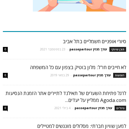
כתבות פופולריות
סיורי אופניים חשמליים בתל אביב
עורך מגזין passepartour
-
23 בספטמבר 2021
תוכן שיווקי
0
לא חייבים חו"ל: מלון בוטיק בצפון עם כל המשפחה
עורך מגזין passepartour
-
29 במאי 2019
חופשות
0
לרגל פתיחת השערים של תאילנד לתיירים אתר הזמנת הנסיעות
Agoda.com ממליץ על יעדים...
עורך מגזין passepartour
-
4 ביולי 2021
טיולים
0
למען שוויון חברתי: מסלולים מונגשים למטיילים