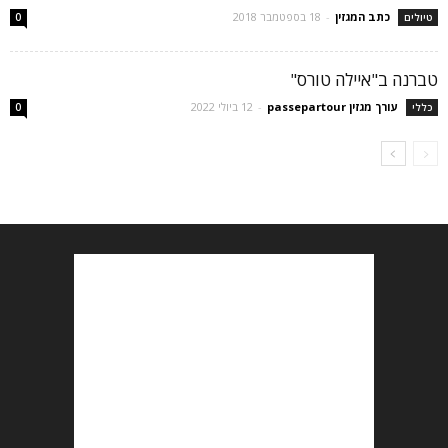
כתב המגזין
-
18 בספטמבר 2018
טיולים
0
טברנה ב"איילה טורס"
עורך מגזין passepartour
-
12 ביולי 2022
כללי
0