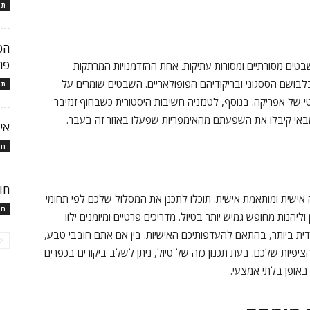
תו
הכ
פח
בטים מסורתיים ומסורות עתיקות. אחת ההזדמנויות המרתקות
לבושם הססגוני ובריקודיהם הפופולאריים. השבטים שומרים על
תו
 של אפריקה. בנוסף, לטנזניה חשיבות היסטורית כשבחוף זנזיבר
 שבאי קיבלו את השפעתם מהאימפריות שפעלו באזור זה בעבר.
אי
חו
חו
ישית ומותאמת אישית. תוכלו לתכנן את המסלול שלכם לפי תחומי
חו
הנות מחופש גמיש יותר בטיול. מדריכים פרטיים ומיומנים ילוו
דית ביותר, בהתאם להעדפותיכם האישיות. בין אם אתם חובבי טבע,
ציפיות שלכם. בעת תכנון כזה של טיול, ניתן לשלב ביקורים בכפרים
 באופן בלתי אמצעי.