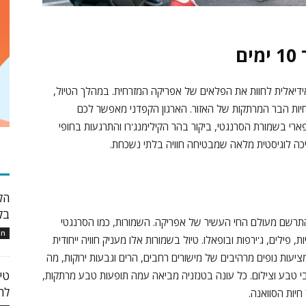
ם
דיאלית לחוות את הפלאים של אפריקה המזרחית. במהלך הטיול,
וחיות הבר המרתקות של האזור. הארגון הקפדני מאפשר לכם
 בשמורת הסרנגטי, ביקור בהר הקילימנג'רו והתרגעות בחופי
תמיכה לוגיסטית מלאה שמבטיחה חוויה בלתי נשכחת.
כת
הל
בק
תרשם מעולם החי העשיר של אפריקה. השמורות, כמו הסרנגטי
חו
ות, פילים, ג'ירפות ובופאלו. טיול בשמורות אלו מעניק חוויה ייחודית
עות נופים מרהיבים של מישורים רחבים, הרים וגבעות ירוקות, מה
טי
י טבע וצילום. כל עונה בטנזניה מביאה עמה תופעות טבע מרתקות,
לה
יות הסוואנה.