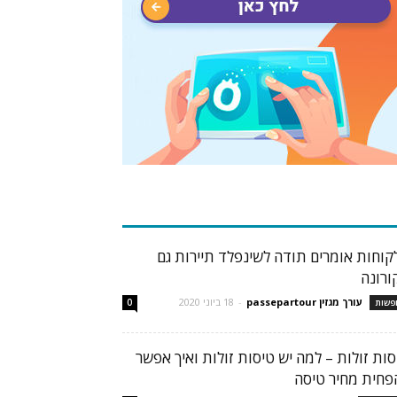
בות פופולריות
קוחות אומרים תודה לשינפלד תיירות גם
ורונה
עורך מגזין passepartour
-
18 ביוני 2020
פשות
0
סות זולות – למה יש טיסות זולות ואיך אפשר
פחית מחיר טיסה