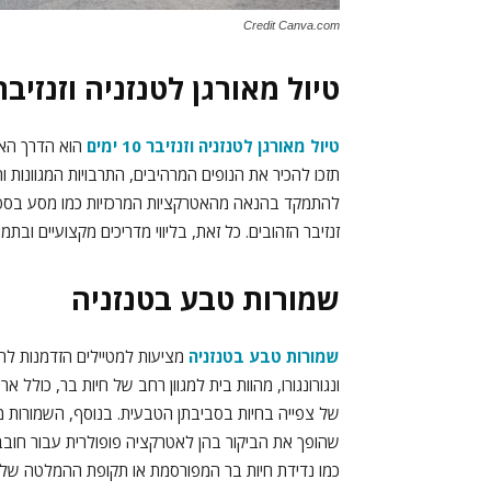
Credit Canva.com
טיול מאורגן לטנזניה וזנזיבר 10 ימי
טיול מאורגן לטנזניה וזנזיבר 10 ימים
הוא הדרך האי
תזכו להכיר את הנופים המרהיבים, התרבויות המגוונות 
להתמקד בהנאה מהאטרקציות המרכזיות כמו מסע בספארי
זנזיבר הזהובים. כל זאת, בליווי מדריכים מקצועיים וב
שמורות טבע בטנזניה
שמורות טבע בטנזניה
מציעות למטיילים הזדמנות לה
ונגורונגורו, מהוות בית למגוון רחב של חיות בר, כולל ארי
של צפייה בחיות בסביבתן הטבעית. בנוסף, השמורות מצי
שהופך את הביקור בהן לאטרקציה פופולרית עבור חובב
כמו נדידת חיות בר המפורסמת או תקופת ההמלטה של ח