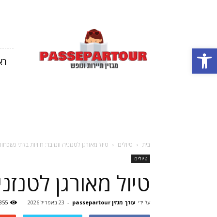
מגזין
תיירות
פתח סרגל נגישות
ונופש
רא
בארץ
ובחול
בית
טיולים
טיול מאורגן לטנזניה וזנזיבר: חוויות בלתי נשכחו
טיולים
טיול מאורגן לטנזני
על ידי
עורך מגזין passepartour
-
23 באפריל 2026
355