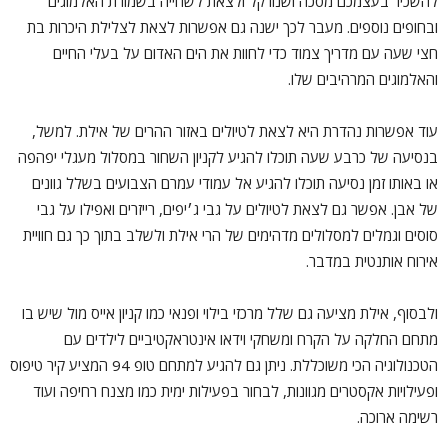
להשכיר בעצמכם מסכה ושנורקל ולצאת לשחייה בשמורת האלמוגים
ובחופים נוספים. מעבר לכך ישנה גם אפשרות לצאת לצלילת היכרות בת
חצי שעה עם מדריך צמוד כדי לחוות את הים האדום על בעלי החיים
והאלמוגים המרהיבים שלו.
עוד אפשרות נהדרת היא לצאת לטיולים באזור ההרים של אילת. למשל,
בנסיעה של כרבע שעה תוכלו להגיע לקניון השחור במסלול מעגלי יפהפה
או באותו זמן נסיעה תוכלו להגיע אל עמודי עמרם הצבועים בשלל גוונים
של אבן. אפשר גם לצאת לטיולים על גבי ג׳יפים, רייזרים ואפילו על גבי
סוסים וגמלים למסלולים מדהימים של הרי אילת ולשלב בתוך כך גם חוויית
אירוח אותנטית במדבר.
ולבסוף, אילת מציעה גם שלל מרכזי בילוי ופנאי כמו קניון אייס מול שיש בו
מתחם החלקה על הקרח ומשחקי וידאו אינטראקטיביים לילדים עם
הטכנולוגיה הכי משוכללת. ניתן גם להגיע למתחם טופ 94 המציע קיר טיפוס
ופעילויות אקסטרים מגוונות, לבחור בפעילות ימית כמו מצנח רחיפה ועוד
רשימה ארוכה.