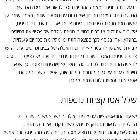
בו עשרות ביתנים. במצפה התת ימי תוכלו לראות את בריכת הכרישים
הגדולה ביותר במזרח התיכון, אושינריום עם מופעים שונים, מצפה שיורד עד
שישה מטר מתחת לפני הים, בריכות צבים, אקווריום עם דגים נדירים,
אקווריום עם דגים שזוהרים בחושך, ספינת צוללת שקופה יוצאת לסיורים
במפרץ, ועוד. בנוסף לכך במצפה התת ימי מתקיימות בכל יום פעילויות
קבועות שאפשר להצטרף אליהן כמו האכלה של צבים וכרישים, פתיחה של
צדפות פנינים, האכלה של חתולי ים ודגים נדירים ועוד. יש לציין כי הכרטיס
למצפה התת ימי נותן לכם כניסה במשך שלושה ימים רצופים כך שלא
חייבים לעבור על כל המתחמים באותו היום, ואפשר לשלב זאת עם
אטרקציות נוספות בלוח הזמנים שלכם.
שלל אטרקציות נוספות
יש עוד המון אטרקציות עם ילדים באילת. למשל אפשר לגשת לריף
הדולפינים ולראות ממרחק או ממש לשחות קרוב אל בעלי החיים
המופלאים, וזאת בחוף שגם מציע מסעדה, בית קפה ומתקנים. כמו כן אפשר