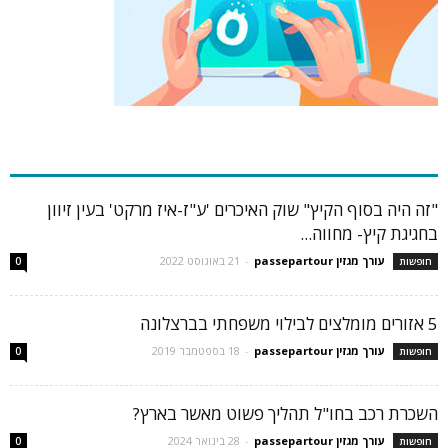
כתבות פופולריות
"זה היה בסוף הקיץ" שוק האיכרים 'ע"ז-איז מרקט' בעין זיוון
בחגיגת קיץ- מחווה...
עורך מגזין passepartour
-
21 באוגוסט 2022
חופשות
0
5 אזורים מומלצים לבילוי משפחתי בברצלונה
עורך מגזין passepartour
-
18 בספטמבר 2019
חופשות
0
השכרת רכב בחו"ל תהליך פשוט מאשר בארץ?
עורך מגזין passepartour
-
28 בינואר 2024
חופשות
0