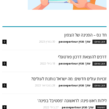
כתבות פופולריות
חד נס – הפנינה של הצפון
עורך מגזין passepartour
-
30 במרץ 2023
תוכן שיווקי
0
דרכים להוצאת דרכון פורטוגלי
עורך מגזין passepartour
-
18 ביולי 2022
תוכן שיווקי
0
זכויות עולים חדשים: מה ישראל נותנת לעולים?
עורך מגזין passepartour
-
28 בפברואר 2023
תוכן שיווקי
0
לילות ראש פינה: לראשונה 'פסטיבל בפינה'
עורך מגזין passepartour
-
27 ביולי 2022
חופשות
0