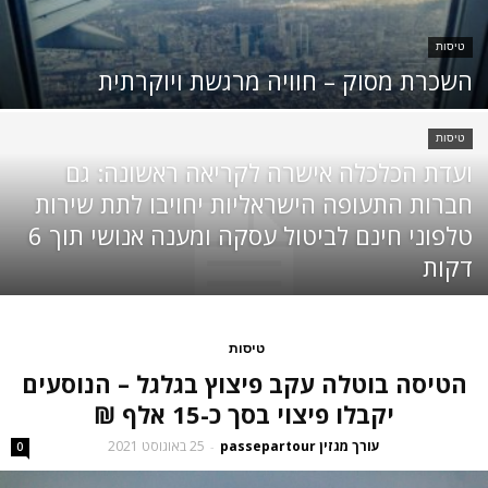
טיסות
השכרת מסוק – חוויה מרגשת ויוקרתית
טיסות
ועדת הכלכלה אישרה לקריאה ראשונה: גם
חברות התעופה הישראליות יחויבו לתת שירות
טלפוני חינם לביטול עסקה ומענה אנושי תוך 6
דקות
טיסות
הטיסה בוטלה עקב פיצוץ בגלגל – הנוסעים
יקבלו פיצוי בסך כ-15 אלף ₪
עורך מגזין passepartour
25 באוגוסט 2021
-
0