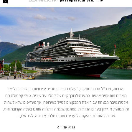
עורך מגזין passepartour
19 בפברואר 2024
-
0
גיא רווה, מנכ"ל חברת מסעות, "עולם התיירות מחייב יצירתיות רבה ויכולת לייצר
מוצרים מותאמים אישית, כמענה לצורך קיים של קהלי יעד שונים. טיולי קפסולה הם
אלטרנטיבה מנצחת עבור אלה המבקשים לטייל באירופה, אך מעדיפים שלא לשהות
זמן ממושך, או ללון בערים הגדולות. מסתמן שמגמה זו תלווה אותנו בשנה הקרובה ואף,
צפויה להתרחב בהיקפה ליעדים נוספים מלבד אירופה. לצד אלו,...
קרא עוד