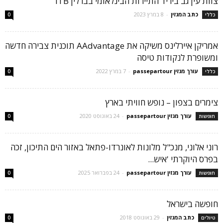
צוות עין גב ביריד התיירות הבינלאומי בברלין ITB
כתב המגזין
-
8 במרץ 2023
כללי
0
אמריקן איירלינס משיקה את AAdvantage תוכנית צבירה חדשה
ומשופרת לנקודות טיסה
עורך מגזין passepartour
-
7 במרץ 2022
כללי
0
צימרים בצפון – נופש חוויתי בארץ
עורך מגזין passepartour
-
24 באוגוסט 2020
חופשות
0
רוני אלוני, מנכ"ל מלונות לאונרדו-פתאל באזור הים התיכון, זכה
בפרס היוקרתי 'איש...
עורך מגזין passepartour
-
24 בפברואר 2025
חופשות
0
חופשה בישראל
כתב המגזין
-
29 באוגוסט 2018
טיולים
0