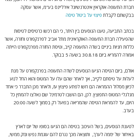
חברת התעופה אוקראין אינטרנשיונל אירליינס בע"מ, אשר עסקה
בבקשתם לקבלת
פיצוי על ביטול טיסה
בכתב התביעה, טענו הנוסעים בין היתר, כי הם רכשו כרטיסים לטיסות
שהפעילה חברת התעופה האוקראינית מתל אביב לפרנקפורט וחזרה, אשר
כללות חניות ביניים בשדה התעופה קייב, וטיסת החזרה מפרנקפורט הייתה
אמורה להמריא ביום 30.8.18 בשעה 5 בבוקר.
אולם, ביום הטיסה הגיעו הנוסעים לשדה התעופה בפרנקפורט על מנת
לעלות על טיסתם לקייב, אך לאחר שהם עלו על המטוס והוא החל לנוע
לכיוון מסלול ההמראה הם חשו לפתע פיצוץ עז, ולאחר מכן התברר כי אחד
מגלגלי המטוס התפוצץ. לכן, הם הושבו לטרמינל שם נאלצו להמתין כל
היום, עד להמראת הטיסה שהמריאה בפועל רק בסמוך לשעה 20:00
בערב.
לטענת הנוסעים, בשל העיכוב בטיסה הם הגיעו בסופו של יום לארץ
באיחור של יממה לערך, ותוצאה מכך נגרם להם עוגמת נפש ונזק ממשי,