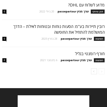
מדוע לשלוח עם DHL?
עורך מגזין passepartour
-
20 ביולי 2022
תוכן שיווקי
0
רובין תיירות בע"מ: הסעות נוחות ובטוחות לאילת – הדרך
המושלמת להתחיל את החופשה
עורך מגזין passepartour
-
28 במרץ 2025
חופשות
0
חורף רומנטי בגליל
עורך מגזין passepartour
-
6 בדצמבר 2021
חופשות
0