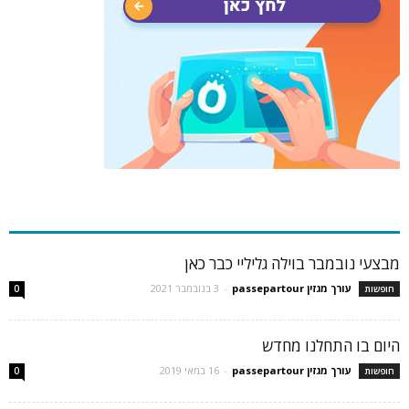
כתבות פופולריות
מבצעי נובמבר בוילה גליליי כבר כאן
עורך מגזין passepartour
-
3 בנובמבר 2021
חופשות
0
היום בו התחלנו מחדש
עורך מגזין passepartour
-
16 במאי 2019
חופשות
0