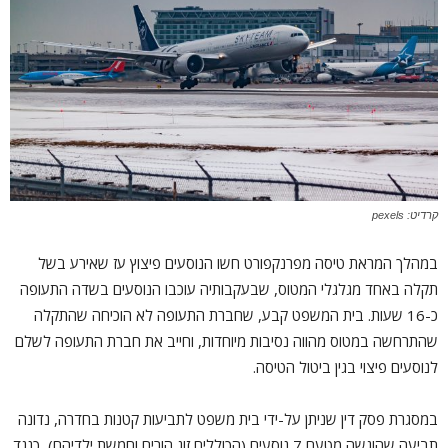
קרדיט: pexels
במהלך המראת טיסה מפרנקפורט חשו הנוסעים פיצוץ עז שאירע בשל
תקלה באחד מגלגלי המטוס, שבעקבותיה עוכבו הנוסעים בשדה התעופה
כ-16 שעות. בית המשפט קבע, שחברת התעופה לא הוכיחה שהתקלה
שהתרחשה במטוס מהווה נסיבות מיוחדות, וחייב את חברת התעופה לשלם
לנוסעים פיצוי בגין ביטול הטיסה.
במסגרת פסק דין שניתן על-ידי בית משפט לתביעות קטנות בחדרה, נדונה
תביעה שהוגשה מטעם 7 נוסעים (הכוללים זוג הורים וחמשת ילדיהם), כנגד