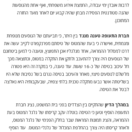
לרבות אובדן ימי עבודה, החמצת אירוע משפחתי, ואף אחת מהנוסעות
שהנה סטודנטית הפסידה מבחן שהיה קבוע יום לאחר מועד החזרה
המתוכנן.
חברת התעופה טענה מנגד
בין היתר, כי תביעתם של הנוסעים מנופחת
ומגמתית, ואישרה כי בעת שהמטוס של טיסתם מפרנקפורט לקייב עשה את
דרכו למסלול ההמראה, אחד מגלגליו אכן התפוצץ, וטענה כי למען ביטחונם
של הנוסעים היה צורך להתעכב ולתקן את התקלה במטוס, וכתוצאה מכך
חל עיכוב בטיסה של כ-16 שעות. עוד טענה, כי במקרה זה היא פטורה
מלשלם לנוסעים פיצוי, מאחר והעיכוב בטיסה נגרם בשל נסיבות שלא היו
בשליטתה אשר נבעו מתקלה טכנית בלתי צפויה, שבעקבותיה היא נאלצה
לבטל את הטיסה.
במהלך הדיון
שהתקיים בין הצדדים בפני בית המשפט, נציג חברת
התעופה הוסיף וטען כי הטיסה בוטלה עקב קריסתו של גלגל המטוס בעת
ההמראה, והציג תמונות המראות שבר בחלק הפנימי של גלגל המטוס,
ולאחר קריסתו היה צורך בהחלפת המכלול של גלגלי המטוס. עוד הוסיף