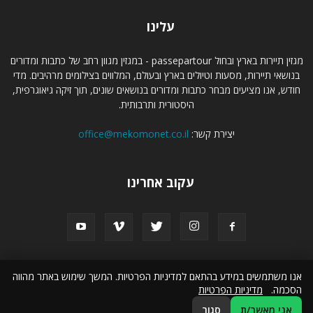
עלינו
מגזין תיירות בארץ ובחול passepartour - במגזין מגוון רחב של כתבות ומדורים
בנושאי תיירות, מסעות וטיולים בארץ ובעולם, המלווים בצילומים מרהיבים. מדי
חודש, אנו מציעים מבחר כתבות ומדורים בנושאים שונים, תוך זיקה גיאוגרפית,
היסטורית ותרבותית.
יצירת קשר:
office@mekomonet.co.il
עקוב אחרינו
אנו משתמשים במידע בהתאם למדיניות הפרטיות. המשך שימוש באתר מהווה
תמיכה
פרסמו אצלנו
קבוצת מקומונט
מחפשים כותבים
טיול לסלוניקי
הסכמה.
מדיניות הפרטיות
טיול מאורגן למרוקו
זכאות לדרכון פורטוגלי
הצהרת נגישות
אני מאשר/ת
סגור