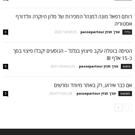
רותם רפאל מונה למנהל המכירות של מלון היוקרה וולדורף
אסטוריה
עורך מגזין passepartour
-
8 בדצמבר 2022
כללי
0
הטיסה בוטלה עקב פיצוץ בגלגל – הנוסעים יקבלו פיצוי בסך
כ-15 אלף ₪
עורך מגזין passepartour
-
25 באוגוסט 2021
טיסות
0
אם כבר אירוע, רק באתר מיוחד ומרשים
עורך מגזין passepartour
-
28 באפריל 2024
חופשות
0