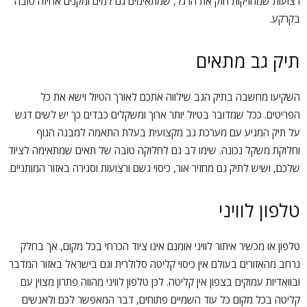
רצועות שמחזיקות חזק את הרגל, שמתאימים גם למים ומקנים אחיזה טובה
בקרקע.
תיק גב מתאים
השקיעו מחשבה בתיק הגב שילווה אתכם לאורך הטיול וישא את כל
הפריטים. ככל שמדובר בטיול יותר ארוך ומשקלים כבדים כך יש לשים דגש
על תיק המגיע עם מערכת גב מקצועית בעלת התאמה למבנה הגוף
וחלוקת משקל נכונה. שימו לב גם לחלוקה טובה של תאים שמתאימה לציוד
שלכם, ושיש לתיק גם מחזיר אור, כיסוי גשם ורצועות וסגירה באזור המותניים.
טלפון לוויני
טלפון או מכשיר איתור לוויני אומנם אינו ציוד הכרחי בכל מקום, אך בחלק
נרחב מהאזורים בעולם אין כיסוי קליטה סלולרית וגם בישראל באזור המדבר
ובוואדיות עמוקים בצפון אין קליטה. לכן טלפון לוויני מהווה פתרון מצוין עם
קליטה בכל מקום כל עוד השמיים פתוחים, דבר המאפשר לכם ולאנשים