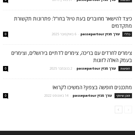
כיצד להישאר מחוברים בעת טיול בחו"ל: פתרונות תקשורת
מתקדמים
עורך מגזין passepartour
-
6 באוקטובר 2025
כללי
0
צימרים לחרדים עם בריכה, צימרים לדתיים בירושלים, וצימרים
בעמק האלה לזוגות
עורך מגזין passepartour
-
2 בנובמבר 2025
חופשות
0
מתכננים חופשה בצפון? המשיכו לקרוא!
עורך מגזין passepartour
-
14 באוגוסט 2022
תוכן שיווקי
0