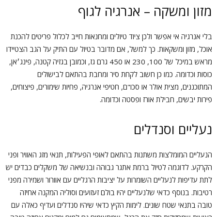
מזון ומשקה – אנרגיה לגוף
בלי אנרגיה אי אפשר ולכן ציוד טיולים ומחנאות חייב לכלול פריטים להכנת
אוכל, מזון ומשקאות. כך למשל, אם מדובר בטיול עם התיק על הגב הצטיידו
מראש במיכל של 100, 230 או 450 גרם גז, וכמובן בגזיה קטנה, פינג׳אן,
כוסות וכדומה. כמו כן חשוב לקחת סיר ומחבת בהתאם לבישולים
המתוכננים, מצית אולר או סכו"ם, חטיפי אנרגיה, פחיות שימורים, פיצוחים,
פירות יבשים, חבילת אורז ופסטה וכדומה.
נעליים וסנדלים
הנעליים המומלצות משתנות בהתאם לאופי הפעילות, תנאי מזג האוויר ופני
הקרקע. לדוגמה לטיול ברמת אתגר גבוהה ובנשיאה של משקלים כבדים יש
לתת עדיפות לנעליים השומרות על יציבות הרגליים עם אוורור ושמירה מפני
רטיבות. בנוסף כדאי שלנעליים יהיו בולם זעזועים וסוליה המקנה אחיזה
טובה בתנאי שטח שונים. לימות הקיץ כדאי שיהיו סנדלים ועדיף כאלה עם