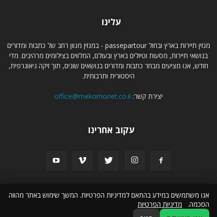
עלינו
מגזין תיירות בארץ ובחול passepartour - במגזין מגוון רחב של כתבות ומדורים
בנושאי תיירות, מסעות וטיולים בארץ ובעולם, המלווים בצילומים מרהיבים. מדי
חודש, אנו מציעים מבחר כתבות ומדורים בנושאים שונים, תוך זיקה גיאוגרפית,
היסטורית ותרבותית.
יצירת קשר:
office@mekomonet.co.il
עקוב אחרינו
אנו משתמשים במידע בהתאם למדיניות הפרטיות. המשך שימוש באתר מהווה
תמיכה
פרסמו אצלנו
קבוצת מקומונט
מחפשים כותבים
טיול לסלוניקי
הסכמה.
מדיניות הפרטיות
טיול מאורגן למרוקו
זכאות לדרכון פורטוגלי
הצהרת נגישות