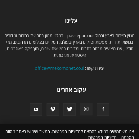
עלינו
מגזין תיירות בארץ ובחול passepartour - במגזין מגוון רחב של כתבות ומדורים
בנושאי תיירות, מסעות וטיולים בארץ ובעולם, המלווים בצילומים מרהיבים. מדי
חודש, אנו מציעים מבחר כתבות ומדורים בנושאים שונים, תוך זיקה גיאוגרפית,
היסטורית ותרבותית.
יצירת קשר:
office@mekomonet.co.il
עקוב אחרינו
אנו משתמשים במידע בהתאם למדיניות הפרטיות. המשך שימוש באתר מהווה
תמיכה
פרסמו אצלנו
קבוצת מקומונט
מחפשים כותבים
טיול לסלוניקי
הסכמה.
מדיניות הפרטיות
טיול מאורגן למרוקו
זכאות לדרכון פורטוגלי
הצהרת נגישות