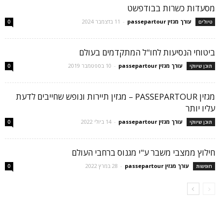
מסעדות כשרות בבודפשט
עורך מגזין passepartour
-
11 בדצמבר 2024
טיולים
0
ביטוחי הנסיעות לחו"ל המתקדמים בעולם
עורך מגזין passepartour
-
10 בספטמבר 2019
תוכן שיווקי
0
מגזין PASSEPARTOUR – מגזין תיירות ונופש שחייבים לדעת
עליו יותר
עורך מגזין passepartour
-
14 ביולי 2022
תוכן שיווקי
0
חילוץ ממצבי משבר ע"י מגנוס ברחבי העולם
עורך מגזין passepartour
-
28 במרץ 2022
חופשות
0