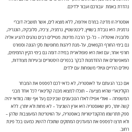
נהדרת באמת עבורכם ועבור ילדיכם.
אוסטריה זו מדינה במרכז אירופה, ללא מוצא לים, אשר תושביה דוברי
גרמנית. היא גובלת בשוויץ, ליכטנשטיין, גרמניה, צ'כיה, סלובקיה, הונגריה,
סלובניה ואיטליה – כל-כך הרבה מדינות. מטיילים רבים נוהגים להגיע אליה
גם בימי החורף הקפואים, על-מנת ליהנות מחופשת סקי הגונה וספורט
חורפי אחר; עם זאת היא פופולארית במידה דומה גם בימי הקיץ החמימים,
המאפשרים את ההזדמנות לבקר בכפרים היסטוריים ובעיירות מצודדות,
טיולים הרריים וטיולי משפחות עם ילדים.
אם כבר הגעתם עד לאוסטריה, לא כדאי לכם לפספס את המבחר
הקולינארי שהיא מציעה – תוכלו למצוא מכנה קולינארי לכל אחד מבני
המשפחה – ואולי אפילו לאלו הטבעונים שביניכם (על אף שזה בוודאי יהיה
קשה יותר, כיוון שאוסטריה היא ארץ השניצל – לא פחות ולא יותר). ללא
ספק תתרשמו מהקונדיטוריות באוסטריה, על הוויטרינות המעוצבות שלהן –
ולא תרצו לפספס את המעדנים המתוקים שתוכלו להשיג כמעט בכל פינת
רחוב.