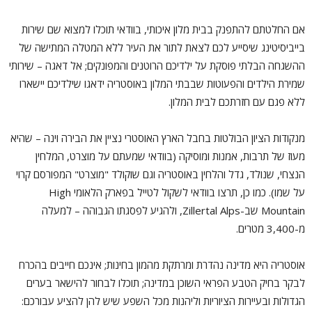
אם החלטתם להתפנק בבית מלון איכותי, בוודאי תוכלו למצוא שם שירות
בייביסיטינג שיסייע לכם לצאת לתור את העיר ללא המטלה המתישה של
ההשגחה הבלתי פוסקת על ילדיכם הרוטנים והמפונקים; אל דאגה – שירותי
שמירת הילדים והפעוטות שבבתי המלון באוסטריה ידאגו שילדיכם יישארו
ללא פגם עם חזרתכם לבית המלון.
מנקודות הציון הבולטות בחבל הארץ האוסטרי נציין את הבירה וינה – שהיא
מעוז של תרבות, אמנות ומוסיקה (בוודאי שמעתם על מוצרט, המלחין
הנצחי, שנולד, גדל והלחין באוסטריה וגם שוקולד "מוצרט" המפורסם קרוי
על שמו). כמו כן, תרצו בוודאי לשקול לטייל בפארק הלאומי High
Mountain שב-Zillertal Alps, ולהגיע לפסגתו הגבוהה – למעלה
מ-3,400 מטרים.
אוסטריה היא מדינה נהדרת ומרתקת מהמון בחינות; אינכם חייבים בהכרח
לבקר בחיק הטבע הפראי השוכן במדינה; תוכלו לבחור להישאר בערים
הגדולות ובעיירות הציוריות וליהנות מכל השפע שיש להן להציע עבורכם: