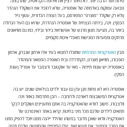
טירות ועוד הרבה יותר. לא מיותר לציין את אירופה הקלאסית, שתרבותה
טבועה עמוקות באדמתה של אוסטריה, שלא להזכיר את השוקולד הנהדר
(ולא רק שוקולד "מוצרט" המפורסם, בעל הצורה הכדורית, עטוף נייר
הכסף). וינה, בירתה הנצחית של אוסטריה הנהדרת, שהיא גם העיר הגדולה
ביותר בה, מציעה מגוון מרגש של אפשרויות בידור ובילוי, כמו גם מוזיאונים
מרתקים ומסעדות המגישות מאכלי איכות מקומיים.
מבין
האטרקציות המרכזיות
שתוכלו למצוא בעיר אלו ארמון שנברון, ארמון
הופבורג, מוזיאון מוצרט, הקתדרלה ובית האופרה המפואר והמהודר.
באוסטריה יש עונות תיירות – מאי עד אוקטובר ודצמבר עד אפריל (עונת
הסקי).
אוסטריה היא לא פחות מגן עדן גם עבור ילדים בגילאים שונים. יש בה
אטרקציות המשובצות לאורכה ולרוחבה – רובן מתרכזות באזור וינה
וזלצבורג. חשוב לוודא שהאטרקציה בה אתם מתעניינים ושוקלים לבקר
תתאים לילדים שלכם מכל מיני בחינות. קראו באתר האינטרנט של
האטרקציה וודאו שאכן מדובר במשהו שהילד ייהנה ממנו ויוכל להפיק ממנו
את המרב והמיטב; אם תעשו זאת, יעלו הסיכויים שהחופשה שלכם תהיה