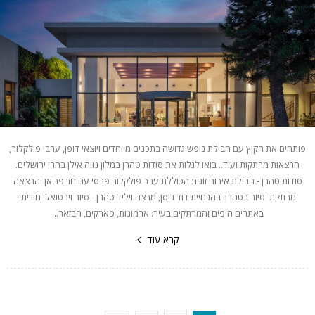
פותחים את הקיץ עם חבילת נופש גדושה בתכנים מיוחדים ויוצאי דופן, ערבי פולקלור,
הרצאות מרתקות ועוד.. בואו לגלות את סודות טהרן במלון נווה אילן בהרי ירושלים.
סודות טהרן - חבילת אירוח זוגית הכוללת ערב פולקלור פרסי עם חזי פניאן והרצאה
מרתקת 'סיור בטהרן' בהנחיית דוד ניסן, מרצה ויליד טהרן - סיור וירטואלי חווייתי
באתרים היפים והמרתקים בעיר: ארמונות, פארקים, הבזאר...
קרא עוד