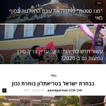
כללי
"מנו ספנות" פותחת את עונת ההפלגות בסוף
מאי
כללי
עשור חדש לתיירות: האם עדיין צריך סוכן
נסיעות גם ב-2020?
כללי
נבחרת ישראל בטריאתלון בוחרת נכון
עורך מגזין passepartour
30 בנובמבר 2021
-
0