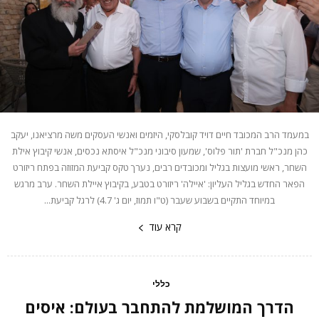
במעמד הרב המכובד חיים דויד קובלסקי, היזמים ואנשי העסקים משה מרציאנו, יעקב
כהן מנכ"ל חברת 'תור פלוס', שמעון סיבוני מנכ"ל איסתא נכסים, אנשי קיבוץ אילת
השחר, ראשי מועצות בגליל ומכובדים רבים, נערך טקס קביעת המזוזה בפתח ריזורט
הפאר החדש בגליל העליון: 'איילה' ריזורט בטבע, בקיבוץ איילת השחר. ערב מרגש
במיוחד התקיים בשבוע שעבר (ט"ו תמוז, יום ג' 4.7) לרגל קביעת...
קרא עוד
כללי
הדרך המושלמת להתחבר בעולם: איסים