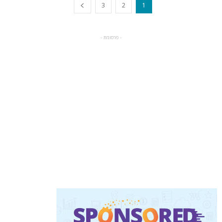
3
2
1
- פרסומת -