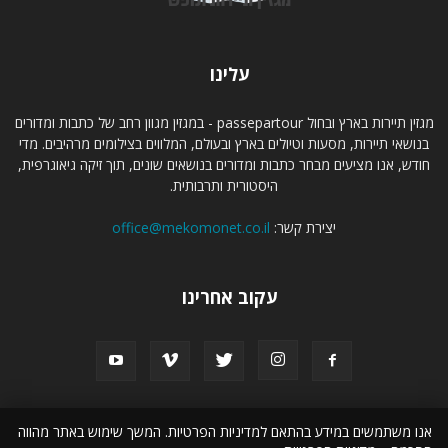
עלינו
מגזין תיירות בארץ ובחול passepartour - במגזין מגוון רחב של כתבות ומדורים
בנושאי תיירות, מסעות וטיולים בארץ ובעולם, המלווים בצילומים מרהיבים. מדי
חודש, אנו מציעים מבחר כתבות ומדורים בנושאים שונים, תוך זיקה גיאוגרפית,
היסטורית ותרבותית.
יצירת קשר:
office@mekomonet.co.il
עקוב אחרינו
אנו משתמשים במידע בהתאם למדיניות הפרטיות. המשך שימוש באתר מהווה
תמיכה
פרסמו אצלנו
קבוצת מקומונט
מחפשים כותבים
טיול לסלוניקי