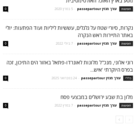
מסע בארץ האוכל האולטימטיבית
עורך מגזין passepartour
-
5 במרץ 2020
חופשות
0
נקרות, סיורי שטח על גלגלים, עששיות ליליות ועוד הפתעות: יולי
באתר התיירות ראש הנקרה
עורך מגזין passepartour
-
7 ביולי 2022
חופשות
0
רוני אלוני, מנכ"ל מלונות לאונרדו-פתאל באזור הים התיכון, זכה
בפרס היוקרתי 'איש...
עורך מגזין passepartour
-
24 בפברואר 2025
כללי
0
מלון בת שבע ירושלים במבצעי פסח
עורך מגזין passepartour
-
7 במרץ 2022
חופשות
0