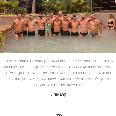
אין כמו המים הטרמומינרליים החמים במרחצאות מלון הספא וילג' בחמת גדר לשחרור
הגוף והנפש לספורטאים ובכלל. נבחרת ישראל בטריאתלון, הגיעה ליום בילוי ומרגוע
במרחצאות החמים בחמת גדר וחברי הנבחרת : ליאור כהן, אורי זילברמן, מיכאל זיו,
עידו קצנלבוגן, שחר ורן שגיב, רועי זוארץ, איתמר אשד, אודי אלחנטי, שחר עגור,
אלמוג אלעזרי ואביב לוי, נהנו מכל רגע.
קרא עוד
כללי