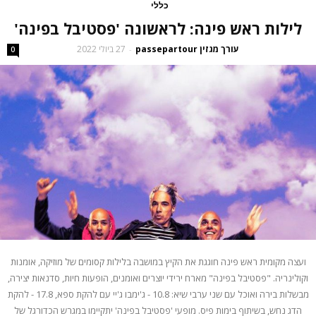
כללי
לילות ראש פינה: לראשונה 'פסטיבל בפינה'
עורך מגזין passepartour
27 ביולי 2022
-
0
ועצה מקומית ראש פינה חוגגת את הקיץ במושבה בלילות קסומים של מוזיקה, אומנות
וקולינריה. "פסטיבל בפינה" מארח ירידי יוצרים ואומנים, הופעות חיות, סדנאות יצירה,
מבשלות בירה ואוכל עם שני ערבי שיא: 10.8 - ג'ימבו ג'יי עם להקת ספא, 17.8 - להקת
הדג נחש, בשיתוף בימות פיס. מופעי 'פסטיבל בפינה' יתקיימו במגרש הכדורגל של