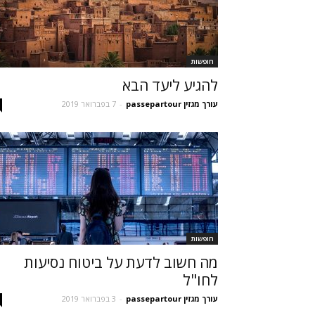
חופשות
להגיע ליעד הבא
עורך מגזין passepartour
-
7 בפברואר 2019
חופשות
מה חשוב לדעת על ביטוח נסיעות
לחו"ל
עורך מגזין passepartour
-
3 בפברואר 2019