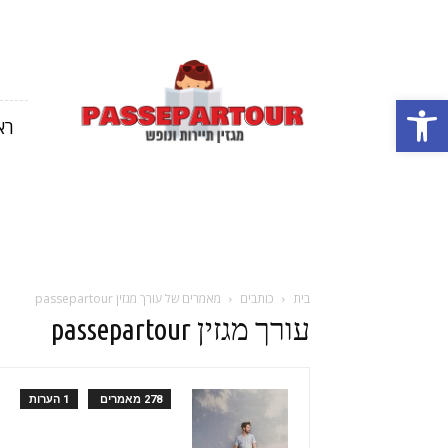
מגזין
תיירות
פתח סרגל נגישות
ונופש
רא
בארץ
ובחול
בית
כותבים
מאמרים של עורך מגזין passepartour
עורך מגזין passepartour
278 מאמרים
1 הערות