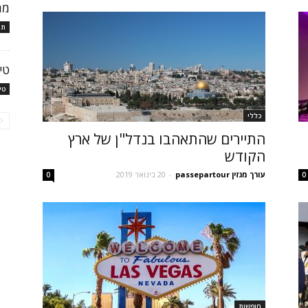
מת
תו
טי
טי
כללי
התיירים שהתאהבו בנדל"ן של ארץ
הקודש
עורך מגזין passepartour
-
20 בינואר 2019
0
0
חופשות