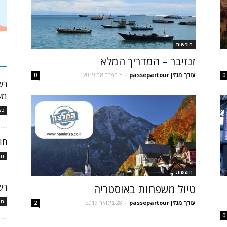
חופשות
כת
זנזיבר – המדריך המלא
עורך מגזין passepartour
-
5 בפברואר 2019
0
0
מש
כל
חופ
חו
חופשות
רש
טיול משפחות באוסטריה
חו
עורך מגזין passepartour
-
28 בינואר 2019
2
0