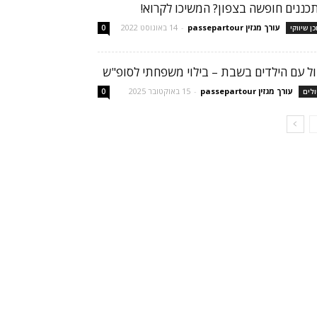
כננים חופשה בצפון? המשיכו לקרוא!
עורך מגזין passepartour
-
14 באוגוסט 2022
כן שיווקי
0
ול עם הילדים בשבת – בילוי משפחתי לסופ"ש
עורך מגזין passepartour
-
15 באוקטובר 2025
ולים
0